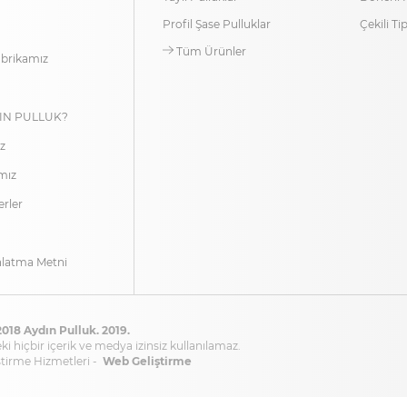
Profil Şase Pulluklar
Çekili Ti
Tüm Ürünler
abrikamız
IN PULLUK?
z
ımız
rler
latma Metni
018 Aydın Pulluk. 2019.
i hiçbir içerik ve medya izinsiz kullanılamaz.
ştirme Hizmetleri -
Web Geliştirme