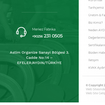
Kurumsal
Tarihçemiz
Üretim & F
Biz Kimiz?
Merkez Fabrika
Neden AYD
231 0505
+90256
Değerlerimi
Sertifikalar
Astim Organize Sanayi Bölgesi 3.
Bizden Habe
Cadde No:14 –
İletişim
EFELER/AYDIN/TÜRKİYE
KVKK Aydın
© Copyright 2
Web Sitesindek
Web Site Geli