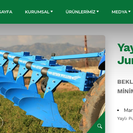
SAYFA
KURUMSAL
ÜRÜNLERİMİZ
MEDYA
Ya
Ju
BEKL
MİNİ
Mar
Yaylı P