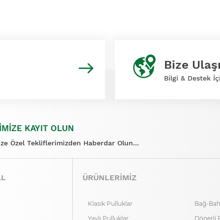
Bize Ulaş
Bilgi & Destek İç
İMİZE KAYIT OLUN
ize Özel Tekliflerimizden Haberdar Olun...
AL
ÜRÜNLERİMİZ
Klasik Pulluklar
Bağ-Bahç
Yaylı Pulluklar
Dönerli 