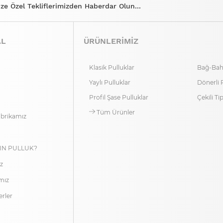
ize Özel Tekliflerimizden Haberdar Olun...
AL
ÜRÜNLERİMİZ
Klasik Pulluklar
Bağ-Bahç
Yaylı Pulluklar
Dönerli 
Profil Şase Pulluklar
Çekili Ti
Tüm Ürünler
abrikamız
IN PULLUK?
z
ımız
rler