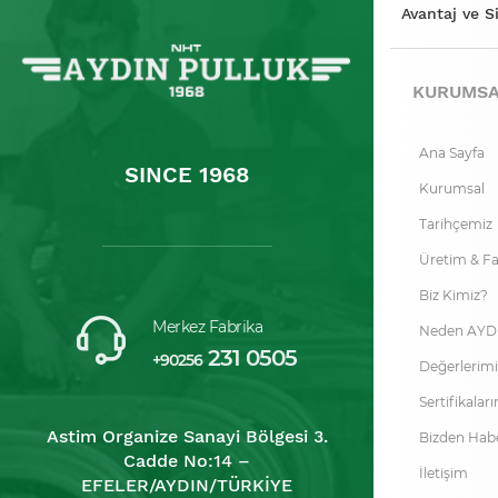
Avantaj ve S
KURUMS
Ana Sayfa
SINCE 1968
Kurumsal
Tarihçemiz
Üretim & F
Biz Kimiz?
Merkez Fabrika
Neden AYD
231 0505
+90256
Değerlerimi
Sertifikalar
Astim Organize Sanayi Bölgesi 3.
Bizden Habe
Cadde No:14 –
İletişim
EFELER/AYDIN/TÜRKİYE